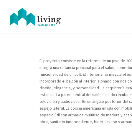
El proyecto consiste en la reforma de un piso de 20
integra una estancia principal para el salón, comed
funcionalidad de un Loft. El interiorismo mezcla el e
incorporado el balcón al interior jalonado con dos
diseño, elegancia, y personalidad. La carpintería ex
estancia. La pared central del salón ha sido recubi
televisión y audiovisual. En un ángulo posterior del
espejo lateral. La cocina americana en isla con mobi
espacio útil con armarios multiuso de madera y acab
obra, sanitario independiente, bidet, lavabo y armari