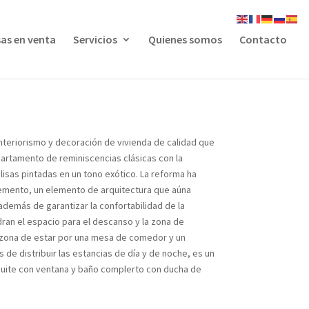
as en venta
Servicios
Quienes somos
Contacto
interiorismo y decoración de vivienda de calidad que
partamento de reminiscencias clásicas con la
 lisas pintadas en un tono exótico. La reforma ha
cemento, un elemento de arquitectura que aúna
 además de garantizar la confortabilidad de la
ran el espacio para el descanso y la zona de
 la zona de estar por una mesa de comedor y un
 de distribuir las estancias de día y de noche, es un
n suite con ventana y baño complerto con ducha de