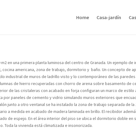
Home
Casa-jardín
Cas
0 m2 en una primera planta luminosa del centro de Granada. Un ejemplo de 
or, cocina americana, zona de trabajo, dormitorio y baño. Un concepto de a
stilo industrial de muros de ladrillo visto y lo contemporáneo de las paredes
 columnas de hierro recuperadas con chorro de arena sobre basamento de 
terior de las cristaleras con acabado en forja configuran un marco de estilo
erta por paneles de cemento y vidrio simulando muros exteriores que encuad
 salón junto a otro ventanal se ha instalado la zona de trabajo separada de
liario a medida en acabado de madera laminada en brillo. El recibidor además
ado de espejo. En el área interior del piso se ubica el dormitorio doble e
o. Toda la vivienda está climatizada e insonorizada.